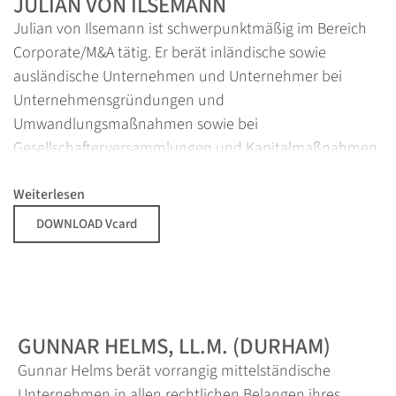
JULIAN VON ILSEMANN
Julian von Ilsemann ist schwerpunktmäßig im Bereich
Corporate/M&A tätig. Er berät inländische sowie
ausländische Unternehmen und Unternehmer bei
Unternehmensgründungen und
Umwandlungsmaßnahmen sowie bei
Gesellschafterversammlungen und Kapitalmaßnahmen.
Ein weiterer Schwerpunkt der Tätigkeit von Julian von
Ilsemann liegt in der Begleitung von
Weiterlesen
Unternehmenstransaktionen, dem Kauf und Verkauf
DOWNLOAD Vcard
von Beteiligungen sowie in der Strukturierung und
Beratung von Unternehmenskooperationen (Joint
Ventures). Julian von Ilsemann ist seit 2006 als
Rechtsanwalt zugelassen. Nach seiner Ausbildung in
Hamburg, Den Haag und Kapstadt war er ab 2006
GUNNAR HELMS, LL.M. (DURHAM)
zunächst als Rechtsanwalt am Hamburger Standort der
Gunnar Helms berät vorrangig mittelständische
internationalen Sozietät White & Case LLP (Praxisgruppe
Unternehmen in allen rechtlichen Belangen ihres