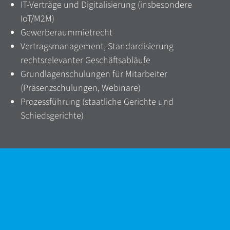
IT-Verträge und Digitalisierung (insbesondere
IoT/M2M)
Gewerberaummietrecht
Vertragsmanagement, Standardisierung
rechtsrelevanter Geschäftsabläufe
Grundlagenschulungen für Mitarbeiter
(Präsenzschulungen, Webinare)
Prozessführung (staatliche Gerichte und
Schiedsgerichte)